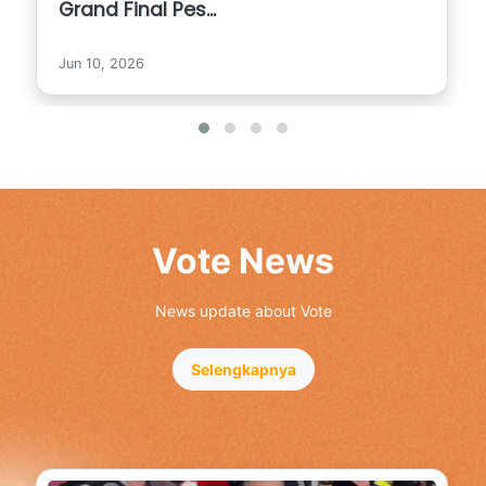
Grand Final Pes...
Jun 10, 2026
Vote News
News update about Vote
Selengkapnya