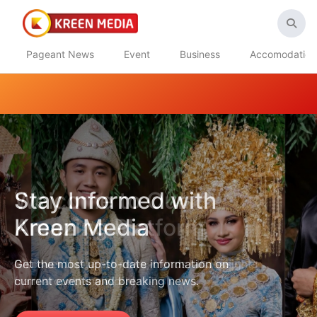
Pageant News
Event
Business
Accomodation
Stay Informed with
Kreen Media
Get the most up-to-date information on
current events and breaking news.